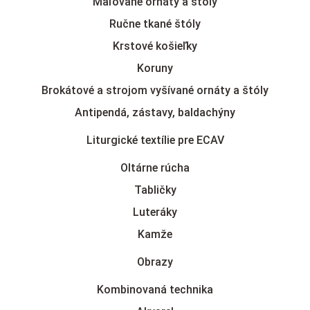
Maľované ornáty a štóly
Ručne tkané štóly
Krstové košieľky
Koruny
Brokátové a strojom vyšívané ornáty a štóly
Antipendá, zástavy, baldachýny
Liturgické textílie pre ECAV
Oltárne rúcha
Tabličky
Luteráky
Kamže
Obrazy
Kombinovaná technika