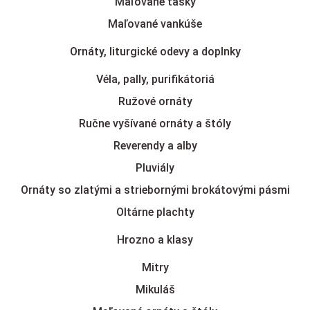
Maľované tašky
Maľované vankúše
Ornáty, liturgické odevy a doplnky
Véla, pally, purifikátoriá
Ružové ornáty
Ručne vyšívané ornáty a štóly
Reverendy a alby
Pluviály
Ornáty so zlatými a striebornými brokátovými pásmi
Oltárne plachty
Hrozno a klasy
Mitry
Mikuláš