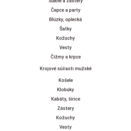
Sukne a zástery
Čepce a party
Blúzky, oplecká
Šatky
Kožuchy
Vesty
Čižmy a krpce
Krojové súčasti mužské
Košele
Klobúky
Kabáty, širice
Zástery
Kožuchy
Vesty