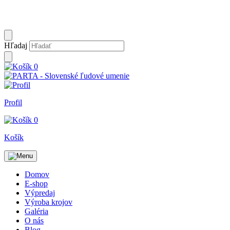
Hľadaj
0
Profil
0
Košík
Domov
E-shop
Výpredaj
Výroba krojov
Galéria
O nás
Blog