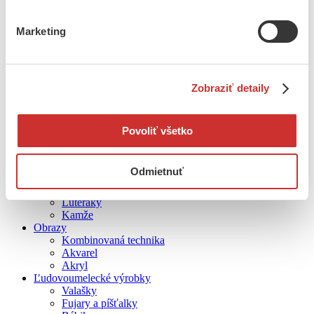
Reverendy a alby
Pluviály
Ornáty so zlatými a striebornými brokátovými pásmi
Marketing
Oltárne plachty
Hrozno a klasy
Mitry
Mikuláš
Zobraziť detaily
Maľované ornáty a štóly
Ručne tkané štóly
Krstové košieľky
Koruny
Povoliť všetko
Brokátové a strojom vyšívané ornáty a štóly
Antipendá, zástavy, baldachýny
Liturgické textílie pre ECAV
Odmietnuť
Oltárne rúcha
Tabličky
Luteráky
Kamže
Obrazy
Kombinovaná technika
Akvarel
Akryl
Ľudovoumelecké výrobky
Valašky
Fujary a píšťalky