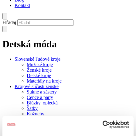
Kontakt
Hľadaj
Detská móda
Slovenské ľudové kroje
Mužské kroje
Ženské kroje
Detské kroje
Materiály na kroje
Krojové súčasti ženské
Sukne a zástery
Čepce a party
Blúzky, oplecká
Šatky
Kožuchy
Vesty
Čižmy a krpce
Krojové súčasti mužské
Košele