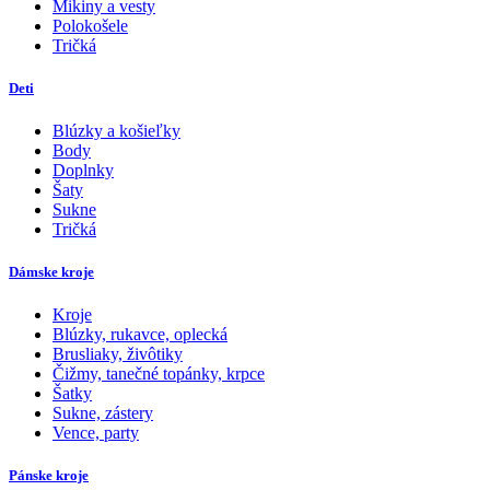
Mikiny a vesty
Polokošele
Tričká
Deti
Blúzky a košieľky
Body
Doplnky
Šaty
Sukne
Tričká
Dámske kroje
Kroje
Blúzky, rukavce, oplecká
Brusliaky, živôtiky
Čižmy, tanečné topánky, krpce
Šatky
Sukne, zástery
Vence, party
Pánske kroje