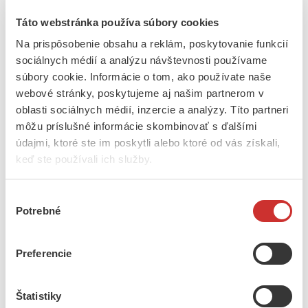
Klobúky
Táto webstránka používa súbory cookies
Kabáty, širice
Zástery
Na prispôsobenie obsahu a reklám, poskytovanie funkcií
Kožuchy
sociálnych médií a analýzu návštevnosti používame
Vesty
Nohavice
súbory cookie. Informácie o tom, ako používate naše
Opasky
webové stránky, poskytujeme aj našim partnerom v
Čižmy a krpce
oblasti sociálnych médií, inzercie a analýzy. Títo partneri
Móda
Vyšívané tričká, blúzky, a rifle
môžu príslušné informácie skombinovať s ďalšími
Vyšívané tričká – detské
údajmi, ktoré ste im poskytli alebo ktoré od vás získali,
Vyšívané tašky
keď ste používali ich služby.
Vesty, kožuchy
Sukne a šaty
Detská móda
Výber
Stužky, čelenky, venčeky
Maľované tričká
Potrebné
súhlasu
Maľované tričká – detské
Maľované tašky
Maľované vankúše
Preferencie
Ornáty, liturgické odevy a doplnky
Véla, pally, purifikátoriá
Ružové ornáty
Štatistiky
Ručne vyšívané ornáty a štóly