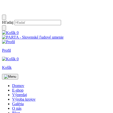
Hľadaj
0
Profil
0
Košík
Domov
E-shop
Výpredaj
Výroba krojov
Galéria
O nás
Blog