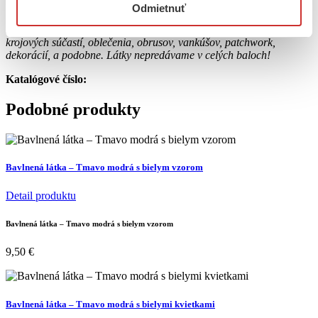
Odmietnuť
Upozorňujeme, že náš obchod nie je veľkosklad ani galantéria;
naša ponuka látok je určená najmä na hobby výrobu sukní,
krojových súčastí, oblečenia, obrusov, vankúšov, patchwork,
dekorácií, a podobne. Látky nepredávame v celých baloch!
Katalógové číslo:
Podobné produkty
Bavlnená látka – Tmavo modrá s bielym vzorom
Detail produktu
Bavlnená látka – Tmavo modrá s bielym vzorom
9,50
€
Bavlnená látka – Tmavo modrá s bielymi kvietkami