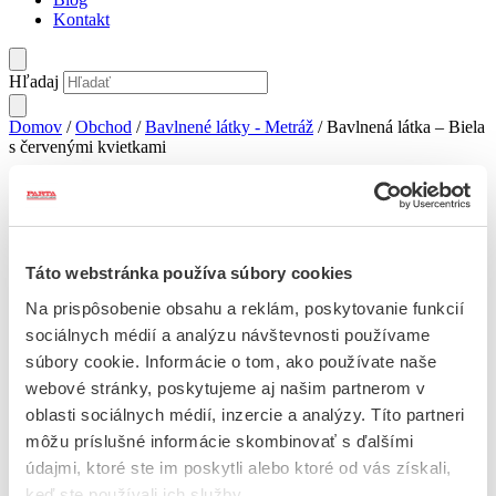
Kontakt
Hľadaj
Domov
/
Obchod
/
Bavlnené látky - Metráž
/ Bavlnená látka – Biela
s červenými kvietkami
Bavlnená látka – Biela s červenými
Táto webstránka používa súbory cookies
kvietkami
Na prispôsobenie obsahu a reklám, poskytovanie funkcií
sociálnych médií a analýzu návštevnosti používame
9,50
€
súbory cookie. Informácie o tom, ako používate naše
množstvo
webové stránky, poskytujeme aj našim partnerom v
Bavlnená
oblasti sociálnych médií, inzercie a analýzy. Títo partneri
Pridať do košíka
látka
môžu príslušné informácie skombinovať s ďalšími
-
Popis
Biela
údajmi, ktoré ste im poskytli alebo ktoré od vás získali,
s
keď ste používali ich služby.