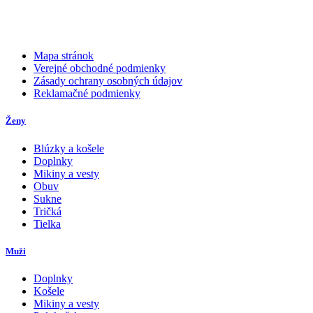
Mapa stránok
Verejné obchodné podmienky
Zásady ochrany osobných údajov
Reklamačné podmienky
Ženy
Blúzky a košele
Doplnky
Mikiny a vesty
Obuv
Sukne
Tričká
Tielka
Muži
Doplnky
Košele
Mikiny a vesty