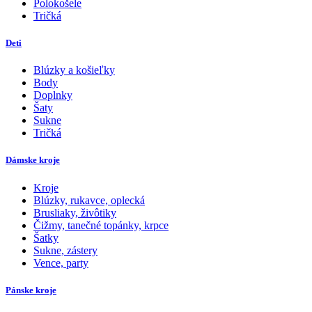
Polokošele
Tričká
Deti
Blúzky a košieľky
Body
Doplnky
Šaty
Sukne
Tričká
Dámske kroje
Kroje
Blúzky, rukavce, oplecká
Brusliaky, živôtiky
Čižmy, tanečné topánky, krpce
Šatky
Sukne, zástery
Vence, party
Pánske kroje