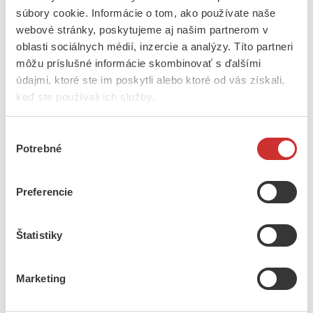
súbory cookie. Informácie o tom, ako používate naše
Popis
webové stránky, poskytujeme aj našim partnerom v
oblasti sociálnych médií, inzercie a analýzy. Títo partneri
CD – Anna Šatanová – Milka a muziky z Podpoľania
môžu príslušné informácie skombinovať s ďalšími
údajmi, ktoré ste im poskytli alebo ktoré od vás získali,
keď ste používali ich služby.
Keby ste vedeli, čo by som ja chcela
Zrada, zrada, prenešťastná zrada
Výber
Mení sa mi mení – Vychodí slniečko
Potrebné
súhlasu
Čo sa stalo v tej našej dedine
Preferencie
Svieti mesiac nad našim humienkom – A v tej Detve mlyn
mele
Po záhrade chodila
Štatistiky
Jasný mesiac, jasný mesiac
Ja bývam na jame
Marketing
Na záhumni raste pekná bylina – Mám frajera, mám frajera