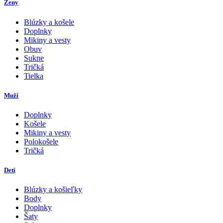
Ženy
Blúzky a košele
Doplnky
Mikiny a vesty
Obuv
Sukne
Tričká
Tielka
Muži
Doplnky
Košele
Mikiny a vesty
Polokošele
Tričká
Deti
Blúzky a košieľky
Body
Doplnky
Šaty