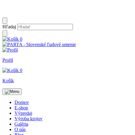
Hľadaj
0
Profil
0
Košík
Domov
E-shop
Výpredaj
Výroba krojov
Galéria
O nás
Blog