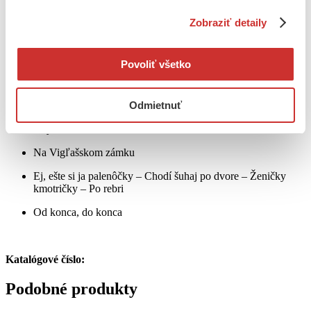
Ten môj vienok zelený – A tam dolu v zelenom hájičku
Zobraziť detaily
Ten Vigľašský zámok
Chodievajú chlapci k nám – Javor, javor, široko máš lístia
Povoliť všetko
Veje vietor po doline – Dobrý večer, šuhajova mamička
Odmietnuť
Už jeseň prichodí pomaličky
A ty Sitno, Sitno – V tom detvianskom kostolíčku
Na Vigľašskom zámku
Ej, ešte si ja palenôčky – Chodí šuhaj po dvore – Ženičky
kmotričky – Po rebri
Od konca, do konca
Katalógové číslo:
Podobné produkty