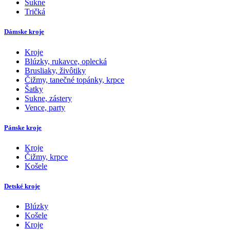
Sukne
Tričká
Dámske kroje
Kroje
Blúzky, rukavce, oplecká
Brusliaky, živôtiky
Čižmy, tanečné topánky, krpce
Šatky
Sukne, zástery
Vence, party
Pánske kroje
Kroje
Čižmy, krpce
Košele
Detské kroje
Blúzky
Košele
Kroje