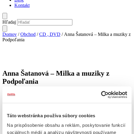
Kontakt
Hľadaj
Domov
/
Obchod
/
CD , DVD
/ Anna Šatanová – Milka a muziky z
Podpoľania
Anna Šatanová – Milka a muziky z
Podpoľania
15
€
Na sklade
množstvo Anna Šatanová - Milka a muziky z Podpoľania
Táto webstránka používa súbory cookies
Pridať do košíka
Na prispôsobenie obsahu a reklám, poskytovanie funkcií
Popis
sociálnych médií a analýzu návštevnosti používame