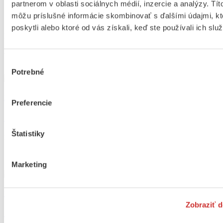
A ja dobre viem, že ja zle robím, Milý môj frajer môj
partnerom v oblasti sociálnych médií, inzercie a analýzy. Títo
Jáj bože prebože čo som urobila
môžu príslušné informácie skombinovať s ďalšími údajmi, kt
Mládenci pri heligónke
poskytli alebo ktoré od vás získali, keď ste používali ich služ
Katalógové číslo: 27
Podobné produkty
Výber
Potrebné
súhlasu
Moja pieseň
Preferencie
Detail produktu
Štatistiky
Moja pieseň
10
€
Marketing
Poďte, deti, medzi nás
Zobraziť d
Detail produktu