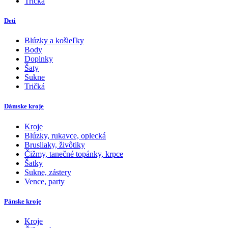
Tričká
Deti
Blúzky a košieľky
Body
Doplnky
Šaty
Sukne
Tričká
Dámske kroje
Kroje
Blúzky, rukavce, oplecká
Brusliaky, živôtiky
Čižmy, tanečné topánky, krpce
Šatky
Sukne, zástery
Vence, party
Pánske kroje
Kroje