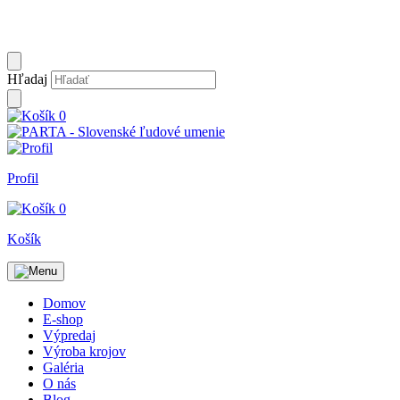
Hľadaj
0
Profil
0
Košík
Domov
E-shop
Výpredaj
Výroba krojov
Galéria
O nás
Blog