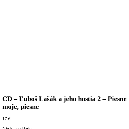
CD – Ľuboš Lašák a jeho hostia 2 – Piesne
moje, piesne
17
€
Nie je na sklade