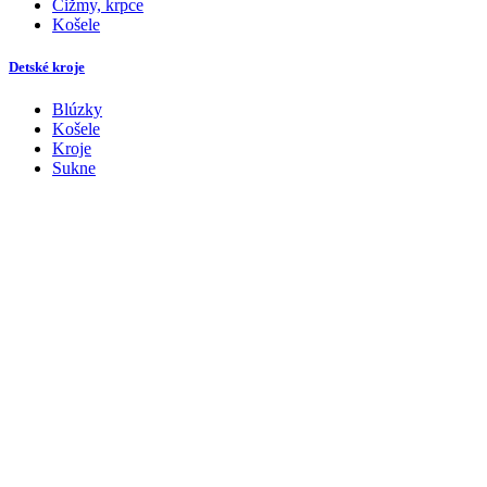
Čižmy, krpce
Košele
Detské kroje
Blúzky
Košele
Kroje
Sukne