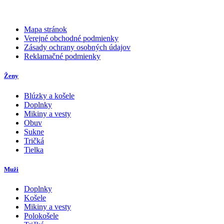
Mapa stránok
Verejné obchodné podmienky
Zásady ochrany osobných údajov
Reklamačné podmienky
Ženy
Blúzky a košele
Doplnky
Mikiny a vesty
Obuv
Sukne
Tričká
Tielka
Muži
Doplnky
Košele
Mikiny a vesty
Polokošele