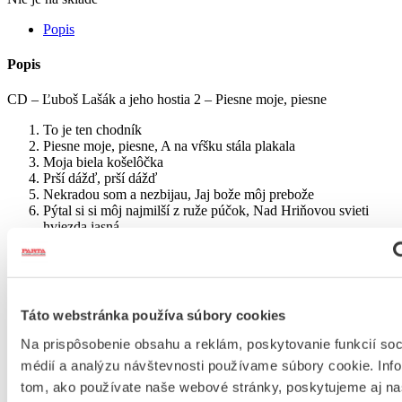
Popis
Popis
CD – Ľuboš Lašák a jeho hostia 2 – Piesne moje, piesne
To je ten chodník
Piesne moje, piesne, A na vŕšku stála plakala
Moja biela košelôčka
Prší dážď, prší dážď
Nekradou som a nezbijau, Jaj bože môj prebože
Pýtal si si môj najmilší z ruže púčok, Nad Hriňovou svieti
hviezda jasná
Či som muž môj ozaj taká planá
Cez dedinu maľovaná dlážka, Taký sa mi mrzký sen snívau
Keď som išov horou cez tú dolinu
1938
Kolíše sa javor, Kvitne ruža vo vinici
Táto webstránka používa súbory cookies
Pri balockej fare, Nikdy by ja vojak nebou bývau
Dobre mi je dobre, Čo mám robiť červená ruža
Na prispôsobenie obsahu a reklám, poskytovanie funkcií soc
Pod lipkou zelenou, Nič neželiem, nebanujem
médií a analýzu návštevnosti používame súbory cookie. Inf
Švárno dievča húsky páslo
tom, ako používate naše webové stránky, poskytujeme aj n
Tá zvolenská nemocnica