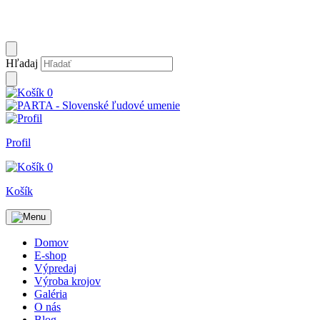
Hľadaj
0
Profil
0
Košík
Domov
E-shop
Výpredaj
Výroba krojov
Galéria
O nás
Blog