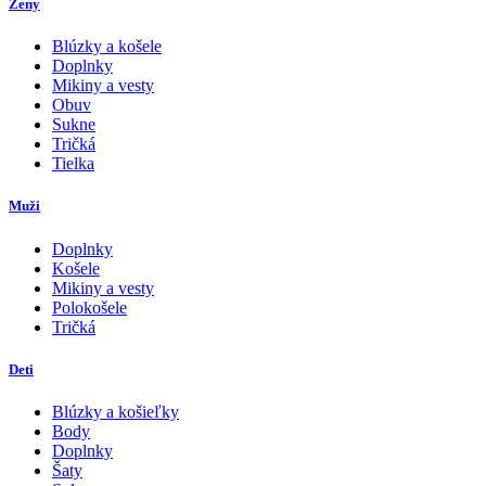
Ženy
Blúzky a košele
Doplnky
Mikiny a vesty
Obuv
Sukne
Tričká
Tielka
Muži
Doplnky
Košele
Mikiny a vesty
Polokošele
Tričká
Deti
Blúzky a košieľky
Body
Doplnky
Šaty