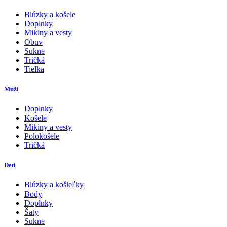
Blúzky a košele
Doplnky
Mikiny a vesty
Obuv
Sukne
Tričká
Tielka
Muži
Doplnky
Košele
Mikiny a vesty
Polokošele
Tričká
Deti
Blúzky a košieľky
Body
Doplnky
Šaty
Sukne