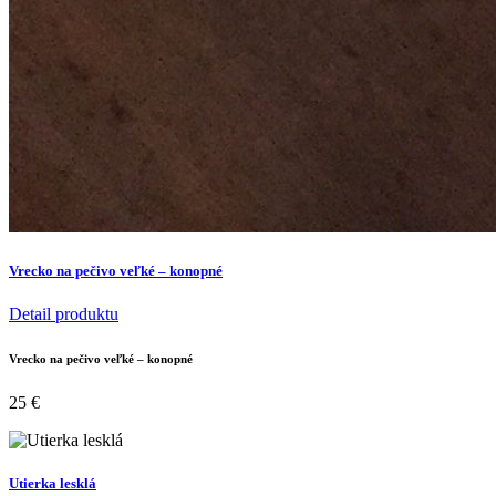
Vrecko na pečivo veľké – konopné
Detail produktu
Vrecko na pečivo veľké – konopné
25
€
Utierka lesklá