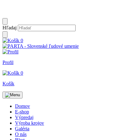
Hľadaj
0
Profil
0
Košík
Domov
E-shop
Výpredaj
Výroba krojov
Galéria
O nás
Blog