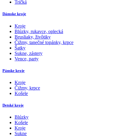
Tričká
Dámske kroje
Kroje
Blúzky, rukavce, oplecká
Brusliaky, živôtiky
Čižmy, tanečné topánky, krpce
Šatky
Sukne, zástery
Vence, party
Pánske kroje
Kroje
Čižmy, krpce
Košele
Detské kroje
Blúzky
Košele
Kroje
Sukne