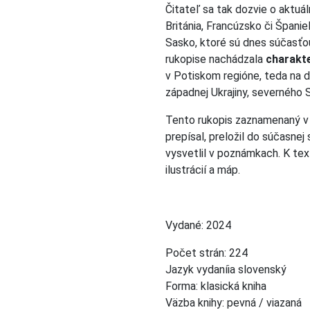
Čitateľ sa tak dozvie o aktuá
Británia, Francúzsko či Špani
Sasko, ktoré sú dnes súčasťo
rukopise nachádzala
charakte
v Potiskom regióne, teda na
západnej Ukrajiny, severného 
Tento rukopis zaznamenaný v d
prepísal, preložil do súčasne
vysvetlil v poznámkach. K tex
ilustrácií a máp.
Vydané:
2024
Počet strán:
224
Jazyk vydaníia
slovenský
Forma:
klasická kniha
Väzba knihy:
pevná / viazaná