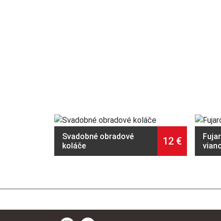
Svadobné obradové
Fuja
12
€
koláče
vian