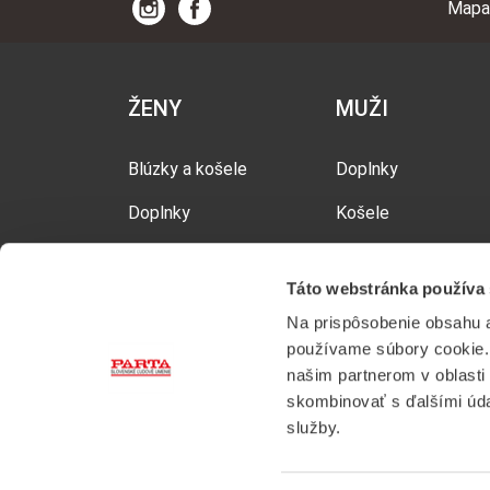
Mapa
ŽENY
MUŽI
Blúzky a košele
Doplnky
Doplnky
Košele
Mikiny a vesty
Mikiny a vesty
Táto webstránka používa
Obuv
Polokošele
Na prispôsobenie obsahu a
Sukne
Tričká
používame súbory cookie. 
našim partnerom v oblasti 
Tričká
skombinovať s ďalšími údaj
služby.
Tielka