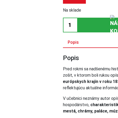
Na sklade
množstvo
Geografia
alebo
opis
Popis
Zeme
našej,
Popis
miest,
obyvateľov...
Pred rokmi sa nadšenému histo
roku
zošit, v ktorom boli rukou opí
1833
európskych krajín v roku 1
reflektujúcu aktuálne informá
V učebnici neznámy autor opísa
hospodárstvo,
charakteristi
mestá, chrámy, paláce, múze