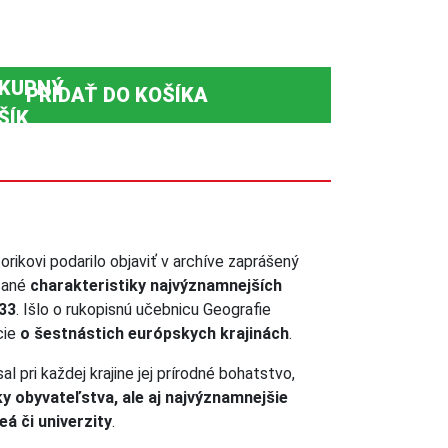
PRIDAŤ DO KOŠÍKA
rikovi podarilo objaviť v archíve zaprášený
sané
charakteristiky najvýznamnejších
833
. Išlo o rukopisnú učebnicu Geografie
cie
o šestnástich európskych krajinách
.
l pri každej krajine jej prírodné bohatstvo,
ky obyvateľstva, ale aj najvýznamnejšie
á či univerzity
.