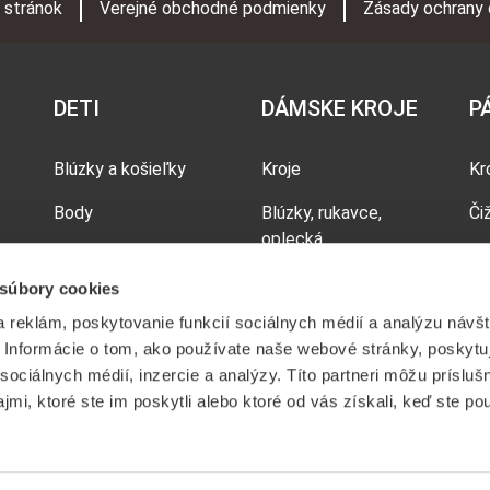
 stránok
Verejné obchodné podmienky
Zásady ochrany 
DETI
DÁMSKE KROJE
P
Blúzky a košieľky
Kroje
Kr
Body
Blúzky, rukavce,
Či
oplecká
Doplnky
Ko
Brusliaky, živôtiky
 súbory cookies
Šaty
 reklám, poskytovanie funkcií sociálnych médií a analýzu návšt
Čižmy, tanečné
Sukne
Informácie o tom, ako používate naše webové stránky, poskytu
topánky, krpce
sociálnych médií, inzercie a analýzy. Títo partneri môžu prísluš
Tričká
Šatky
mi, ktoré ste im poskytli alebo ktoré od vás získali, keď ste pou
Sukne, zástery
Vence, party