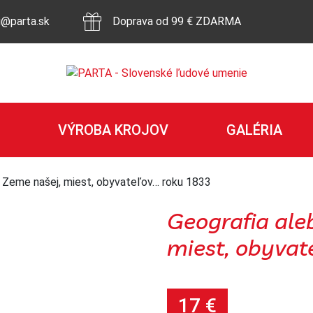
g@parta.sk
Doprava od 99 € ZDARMA
VÝROBA KROJOV
GALÉRIA
s Zeme našej, miest, obyvateľov… roku 1833
Geografia ale
miest, obyvat
17
€