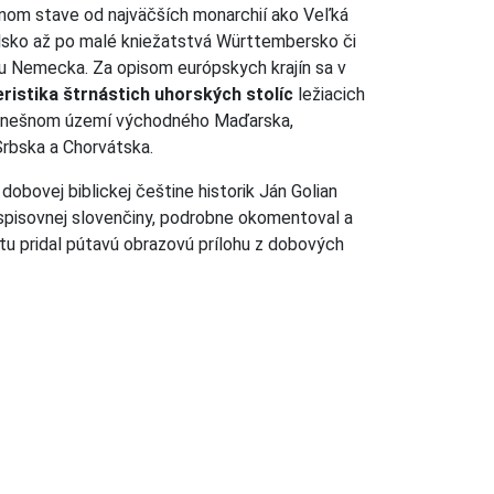
lnom stave od najväčších monarchií ako Veľká
elsko až po malé kniežatstvá Württembersko či
u Nemecka. Za opisom európskych krajín sa v
ristika štrnástich uhorských stolíc
ležiacich
 dnešnom území východného Maďarska,
Srbska a Chorvátska.
obovej biblickej češtine historik Ján Golian
j spisovnej slovenčiny, podrobne okomentoval a
tu pridal pútavú obrazovú prílohu z dobových