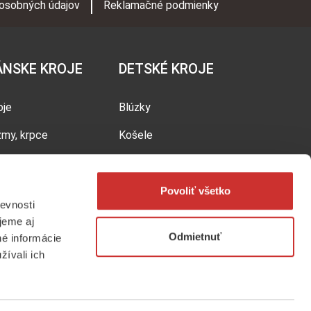
osobných údajov
Reklamačné podmienky
ÁNSKE KROJE
DETSKÉ KROJE
oje
Blúzky
žmy, krpce
Košele
šele
Kroje
Sukne
Povoliť všetko
evnosti
jeme aj
Odmietnuť
né informácie
žívali ich