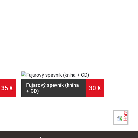
Fujarový spevník (kniha
35
€
30
€
+ CD)