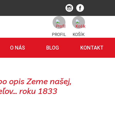
PROFIL
KOŠÍK
O NÁS
BLOG
KONTAKT
bo opis Zeme našej,
eľov… roku 1833