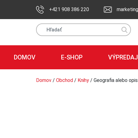
+421 908 386 220
marketin
DOMOV
E-SHOP
VÝPREDAJ
Domov
/
Obchod
/
Knihy
/ Geografia alebo opi