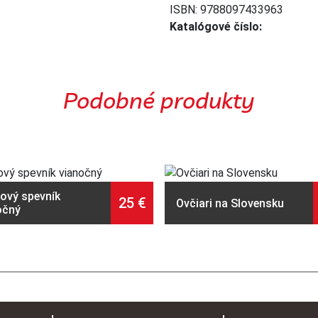
ISBN:
9788097433963
Katalógové číslo:
Podobné produkty
rový spevník
25
€
Ovčiari na Slovensku
očný