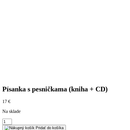
Písanka s pesničkama (kniha + CD)
17
€
Na sklade
množstvo
Písanka
Pridať do košíka