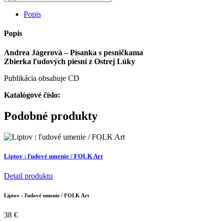
s
pesničkama
Popis
(kniha
+
Popis
CD)
Andrea Jágerová – Písanka s pesničkama
Zbierka ľudových piesní z Ostrej Lúky
Publikácia obsahuje CD
Katalógové číslo:
Podobné produkty
Liptov : ľudové umenie / FOLK Art
Detail produktu
Liptov : ľudové umenie / FOLK Art
38
€