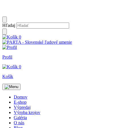
Hľadaj
0
Profil
0
Košík
Domov
E-shop
Výpredaj
Výroba krojov
Galéria
O nás
Blog