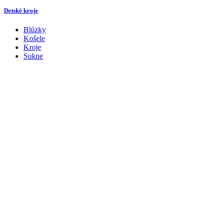
Detské kroje
Blúzky
Košele
Kroje
Sukne