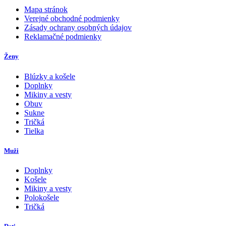
Mapa stránok
Verejné obchodné podmienky
Zásady ochrany osobných údajov
Reklamačné podmienky
Ženy
Blúzky a košele
Doplnky
Mikiny a vesty
Obuv
Sukne
Tričká
Tielka
Muži
Doplnky
Košele
Mikiny a vesty
Polokošele
Tričká