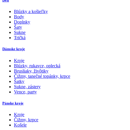
Deti
Blúzky a košieľky
Body
Doplnky
Šaty
Sukne
Tričká
Dámske kroje
Kroje
Blúzky, rukavce, oplecká
Brusliaky, živôtiky
Čižmy, tanečné topánky, krpce
Šatky
Sukne, zástery
Vence, party
Pánske kroje
Kroje
Čižmy, krpce
Košele