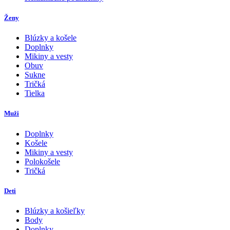
Ženy
Blúzky a košele
Doplnky
Mikiny a vesty
Obuv
Sukne
Tričká
Tielka
Muži
Doplnky
Košele
Mikiny a vesty
Polokošele
Tričká
Deti
Blúzky a košieľky
Body
Doplnky