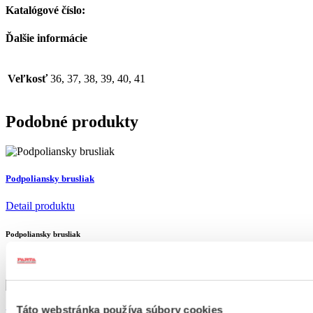
Katalógové číslo:
Ďalšie informácie
Veľkosť
36, 37, 38, 39, 40, 41
Podobné produkty
Podpoliansky brusliak
Detail produktu
Podpoliansky brusliak
70
€
Táto webstránka používa súbory cookies
Pracovný kroj Horná Súča