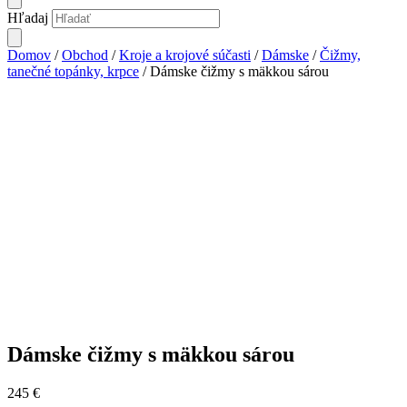
Hľadaj
Domov
/
Obchod
/
Kroje a krojové súčasti
/
Dámske
/
Čižmy,
tanečné topánky, krpce
/ Dámske čižmy s mäkkou sárou
Dámske čižmy s mäkkou sárou
245
€