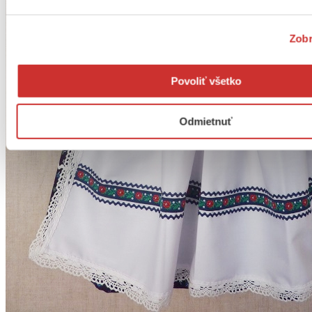
Zobr
Povoliť všetko
Odmietnuť