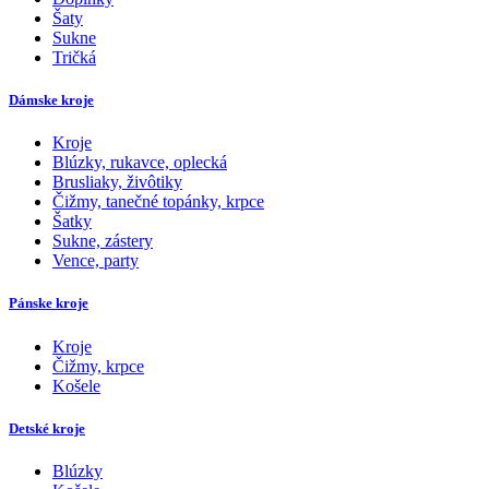
Šaty
Sukne
Tričká
Dámske kroje
Kroje
Blúzky, rukavce, oplecká
Brusliaky, živôtiky
Čižmy, tanečné topánky, krpce
Šatky
Sukne, zástery
Vence, party
Pánske kroje
Kroje
Čižmy, krpce
Košele
Detské kroje
Blúzky