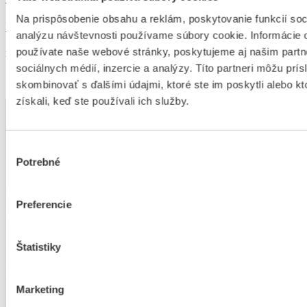
Na prispôsobenie obsahu a reklám, poskytovanie funkcií soc
Detail produktu
analýzu návštevnosti používame súbory cookie. Informácie 
používate naše webové stránky, poskytujeme aj našim partn
Pracovný kroj Horná Súča
sociálnych médií, inzercie a analýzy. Títo partneri môžu prí
100
€
skombinovať s ďalšími údajmi, ktoré ste im poskytli alebo kt
získali, keď ste používali ich služby.
Výber
Potrebné
súhlasu
Preferencie
Štatistiky
Marketing