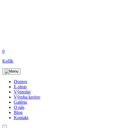
0
Košík
Domov
E-shop
Výpredaj
Výroba krojov
Galéria
O nás
Blog
Kontakt