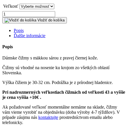
Veľkosť
množstvo
Dámske
Vložiť do košíka
čižmy
s
Popis
mäkkou
Ďalšie informácie
sárou
Popis
Dámske čižmy s mäkkou sárou z pravej čiernej kože.
Čižmy sú vhodné na nosenie ku krojom zo všetkých oblastí
Slovenska.
Výška čižiem je 30-32 cm. Podrážka je z prírodnej hladenice.
Pri nadrozmerných veľkostiach čižmách od veľkosti 43 a vyššie
je cena vyššia +10€ .
Ak požadované veľkosť momentálne nemáme na sklade, čižmy
vám vieme vyrobiť na objednávku (doba výroby 4-7 týždňov). V
prípade záujmu nás
kontaktujte
prostredníctvom emailu alebo
telefonicky.