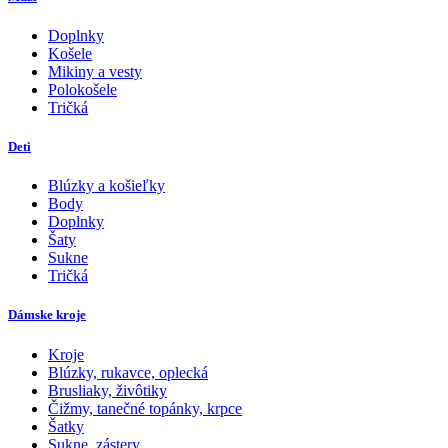
Doplnky
Košele
Mikiny a vesty
Polokošele
Tričká
Deti
Blúzky a košieľky
Body
Doplnky
Šaty
Sukne
Tričká
Dámske kroje
Kroje
Blúzky, rukavce, oplecká
Brusliaky, živôtiky
Čižmy, tanečné topánky, krpce
Šatky
Sukne, zástery