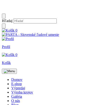
Hľadaj
0
Profil
0
Košík
Domov
E-shop
Výpredaj
Výroba krojov
Galéria
O nás
Blog