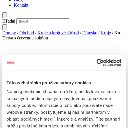
Kontakt
Hľadaj
Domov
/
Obchod
/
Kroje a krojové súčasti
/
Dámske
/
Kroje
/ Kroj
Detva s červenou sukňou
Táto webstránka používa súbory cookies
Kroj Detva s červenou sukňou
Na prispôsobenie obsahu a reklám, poskytovanie funkcií
sociálnych médií a analýzu návštevnosti používame
350
€
súbory cookie. Informácie o tom, ako používate naše
webové stránky, poskytujeme aj našim partnerom v
množstvo
Kroj
oblasti sociálnych médií, inzercie a analýzy. Títo partneri
Pridať do košíka
Detva
môžu príslušné informácie skombinovať s ďalšími