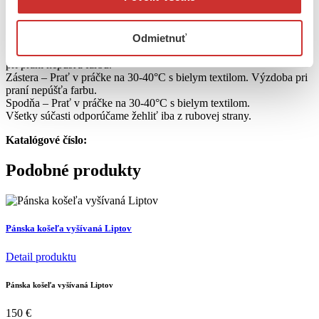
ÚDRŽBA
Blúzka – Prať na 30-40°C, odporúčame šetrnejšie pranie alebo
Odmietnuť
kratší program. Výšivka pri praní nepúšťa farbu.
Sukňa – Prať v práčke na 30-40°C s farebným textilom. Výzdoba
pri praní nepúšťa farbu.
Zástera – Prať v práčke na 30-40°C s bielym textilom. Výzdoba pri
praní nepúšťa farbu.
Spodňa – Prať v práčke na 30-40°C s bielym textilom.
Všetky súčasti odporúčame žehliť iba z rubovej strany.
Katalógové číslo:
Podobné produkty
Pánska košeľa vyšívaná Liptov
Detail produktu
Pánska košeľa vyšívaná Liptov
150
€