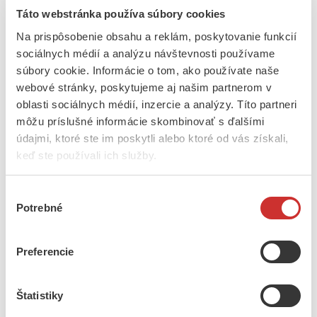
Zloženie: 70% bavlna, 30% polyester. Dĺžka blúzky: 36 cm.
Táto webstránka používa súbory cookies
Na prispôsobenie obsahu a reklám, poskytovanie funkcií
Katalógové číslo:
sociálnych médií a analýzu návštevnosti používame
Ďalšie informácie
súbory cookie. Informácie o tom, ako používate naše
webové stránky, poskytujeme aj našim partnerom v
10 rokov, 8-rokov, 1 rok, 2 roky, 3 – 4 roky, 5 –
Veľkosť
oblasti sociálnych médií, inzercie a analýzy. Títo partneri
6 roky
môžu príslušné informácie skombinovať s ďalšími
údajmi, ktoré ste im poskytli alebo ktoré od vás získali,
keď ste používali ich služby.
Podobné produkty
Výber
Potrebné
súhlasu
Preferencie
20
€
Detská fleecová mikina so srdiečkom
Štatistiky