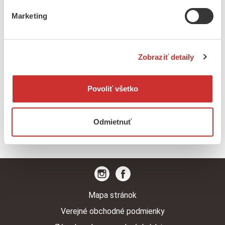
Marketing
17
€
Detské tričko srdiečko
Zobraziť detaily
15
€
–
16
€
Detské body – vtáčiky
Povoliť všetko
5
€
–
7
€
Odmietnuť
Šatka na hlavu
Mapa stránok
Verejné obchodné podmienky