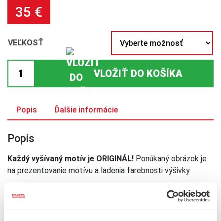
35
€
VEĽKOSŤ
množstvo
VLOŽIŤ DO KOŠÍKA
Blúzka
červená
menšia
Popis
Ďalšie informácie
Popis
Každý vyšívaný motív je ORIGINÁL!
Ponúkaný obrázok je
na prezentovanie motívu a ladenia farebnosti výšivky.
Sukničku na fotke si môžete objednať
tu
.
Textil je možné prať pri 40°C a klasicky žehliť.