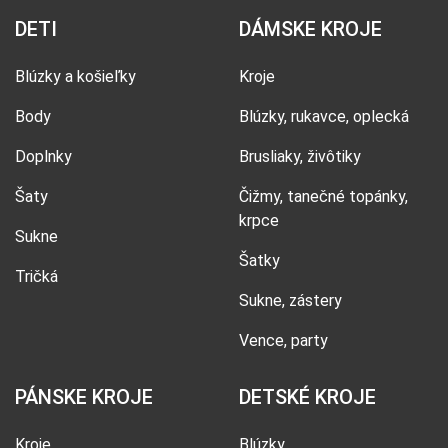
DETI
DÁMSKE KROJE
Blúzky a košieľky
Kroje
Body
Blúzky, rukavce, oplecká
Doplnky
Brusliaky, živôtiky
Šaty
Čižmy, tanečné topánky,
krpce
Sukne
Šatky
Tričká
Sukne, zástery
Vence, party
PÁNSKE KROJE
DETSKÉ KROJE
Kroje
Blúzky