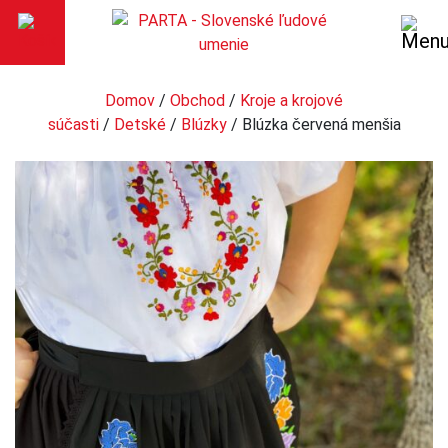
Domov
/
Obchod
/
Kroje a krojové
súčasti
/
Detské
/
Blúzky
/ Blúzka červená menšia