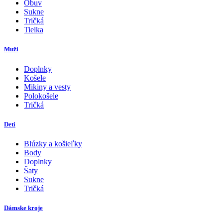
Obuv
Sukne
Tričká
Tielka
Muži
Doplnky
Košele
Mikiny a vesty
Polokošele
Tričká
Deti
Blúzky a košieľky
Body
Doplnky
Šaty
Sukne
Tričká
Dámske kroje