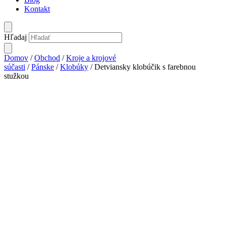
Kontakt
Hľadaj
Domov
/
Obchod
/
Kroje a krojové
súčasti
/
Pánske
/
Klobúky
/ Detviansky klobúčik s farebnou
stužkou