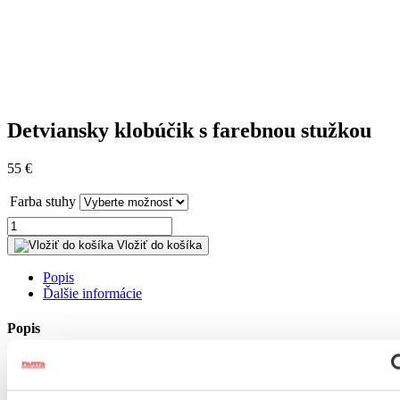
Detviansky klobúčik s farebnou stužkou
55
€
Farba stuhy
množstvo
Detviansky
Vložiť do košíka
klobúčik
s
Popis
farebnou
Ďalšie informácie
stužkou
Popis
Detviansky klobúčik je charakteristický pre Podpoľanie a hlavne
Detvu.