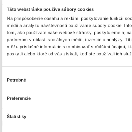
Je vyrobený z čiernej klobúkovej plste.
Táto webstránka používa súbory cookies
Okraj klobúka je prešitý čiernym textilným lemom.
Na prispôsobenie obsahu a reklám, poskytovanie funkcií soc
V obvodovej časti klobúka olemovaný farebnou folklórnou stužkou
médií a analýzu návštevnosti používame súbory cookie. Inf
z textilného materiálu.
tom, ako používate naše webové stránky, poskytujeme aj n
Z vnútra uchytená klobúková gumička slúži na zaistenie klobúka na
partnerom v oblasti sociálnych médií, inzercie a analýzy. Títo
vrchu hlavy.
môžu príslušné informácie skombinovať s ďalšími údajmi, kt
poskytli alebo ktoré od vás získali, keď ste používali ich služ
Výška klobúčika je 4 cm.
Katalógové číslo:
Výber
Ďalšie informácie
Potrebné
súhlasu
Farba stuhy
Červená, Modrá, Žltá
Preferencie
Podobné produkty
Štatistiky