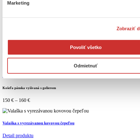
Marketing
Pánska košeľa biela bavlnená
Detail produktu
Zobraziť d
Pánska košeľa biela bavlnená
150
€
Povoliť všetko
Košeľa pánska vyšívaná s golierom
Odmietnuť
Detail produktu
Košeľa pánska vyšívaná s golierom
150
€
–
160
€
Valaška s vyrezávanou kovovou čepeľou
Detail produktu