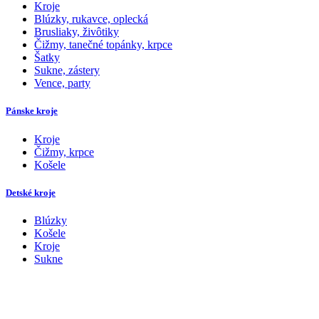
Kroje
Blúzky, rukavce, oplecká
Brusliaky, živôtiky
Čižmy, tanečné topánky, krpce
Šatky
Sukne, zástery
Vence, party
Pánske kroje
Kroje
Čižmy, krpce
Košele
Detské kroje
Blúzky
Košele
Kroje
Sukne