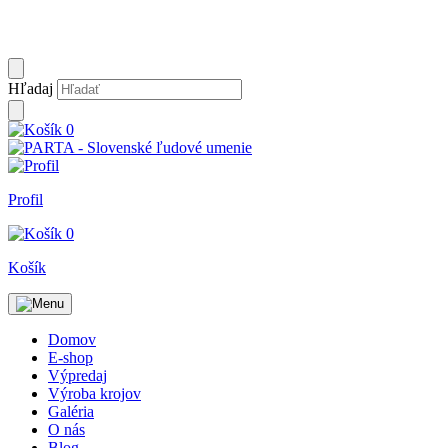
Hľadaj
0
Profil
0
Košík
Domov
E-shop
Výpredaj
Výroba krojov
Galéria
O nás
Blog