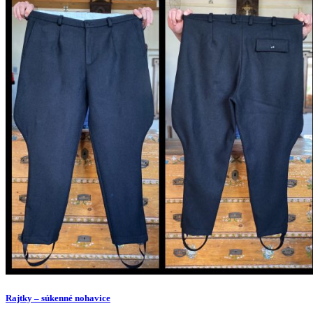
Rajtky – súkenné nohavice