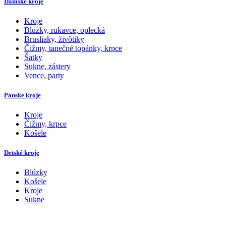
Dámske kroje
Kroje
Blúzky, rukavce, oplecká
Brusliaky, živôtiky
Čižmy, tanečné topánky, krpce
Šatky
Sukne, zástery
Vence, party
Pánske kroje
Kroje
Čižmy, krpce
Košele
Detské kroje
Blúzky
Košele
Kroje
Sukne