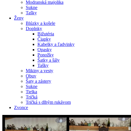
Modranská majolika
Sukne
Tašky
Ženy
Blúzky a košele
Doplnky
Bižutéria
Čiapky
Kabelky a ľadvinky
Opasky
Ponožky
Šatky a šály
Tašky
Mikiny a vesty
Obuv
Šaty a zástery
Sukne
Tielka
Tričká
Tričká s dlhým rukávom
Zvonce