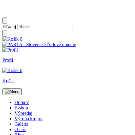
Hľadaj
0
Profil
0
Košík
Domov
E-shop
Výpredaj
Výroba krojov
Galéria
O nás
Blog