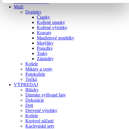
Modrotlačové tašky
Muži
Doplnky
Čiapky
Kožené opasky
Kožené výrobky
Kravaty
Manžetové gombíky
Motýliky
Ponožky
Traky
Zápästky
Košele
Mikiny a vesty
Polokošele
Tričká
VÝPREDAJ
Blúzky
Dámske vyšívané šaty
Dekorácie
Deti
Drevené výrobky
Košele
Krojové súčasti
Kuchynské sety