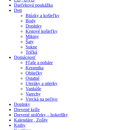
Darčeková poukážka
Deti
Blúzky a košieľky
Body
Doplnky
Krstové košieľky
Mikiny
Šaty
Sukne
Tričká
Domácnosť
Fľaše a poháre
Keramika
Obliečky
Ostatné
Uteráky a utierky
Vankúše
Varechy
Vrecká na pečivo
Doplnky
Drevené kríže
Drevené stolčeky – hokerlíky
Kalendáre , Zošity
Knihy