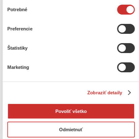
Opasky
Výber
Sukne
Potrebné
súhlasu
Venčeky
Vesty
Pánske
Preferencie
Čižmy, krpce
Kabanice
Klobúky
Košele
Štatistiky
Kožúšky
Kroje
Nohavice, gety, súkeniaky
Marketing
Opasky
Ponožky do krpcov
Svadobné pierka
Vesty
Zástery
Zobraziť detaily
Valašky a biče
Krojové bábiky
Kryty na telefón
Povoliť všetko
Liturgické textílie
Malfini textil
Dámsky textil
Odmietnuť
Detský textil
Pánsky textil