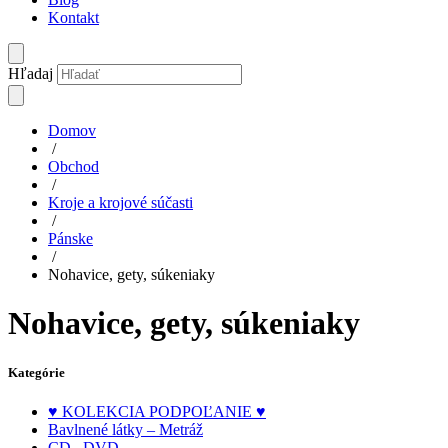
Kontakt
Hľadaj
Domov
/
Obchod
/
Kroje a krojové súčasti
/
Pánske
/
Nohavice, gety, súkeniaky
Nohavice, gety, súkeniaky
Kategórie
♥ KOLEKCIA PODPOĽANIE ♥
Bavlnené látky – Metráž
CD , DVD