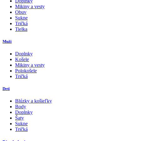
Doplnky
Mikiny a vesty
Obuv
Sukne
Tričká
Tielka
Muži
Doplnky
Košele
Mikiny a vesty
Polokošele
Tričká
Deti
Blúzky a košieľky
Body
Doplnky
Šaty
Sukne
Tričká