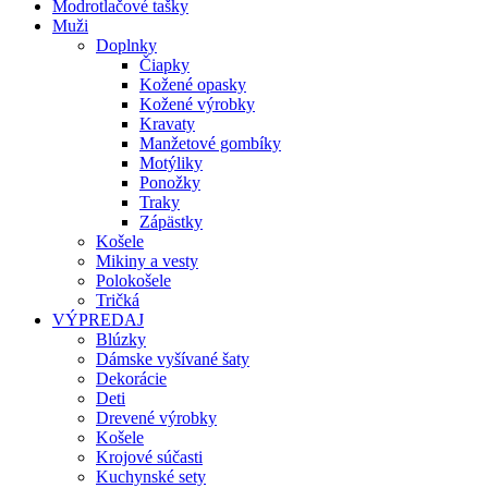
Modrotlačové tašky
Muži
Doplnky
Čiapky
Kožené opasky
Kožené výrobky
Kravaty
Manžetové gombíky
Motýliky
Ponožky
Traky
Zápästky
Košele
Mikiny a vesty
Polokošele
Tričká
VÝPREDAJ
Blúzky
Dámske vyšívané šaty
Dekorácie
Deti
Drevené výrobky
Košele
Krojové súčasti
Kuchynské sety