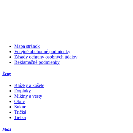
Mapa stránok
Verejné obchodné podmienky
Zásady ochrany osobných údajov
Reklamačné podmienky
Ženy
Blúzky a košele
Doplnky
Mikiny a vesty
Obuv
Sukne
Tričká
Tielka
Muži