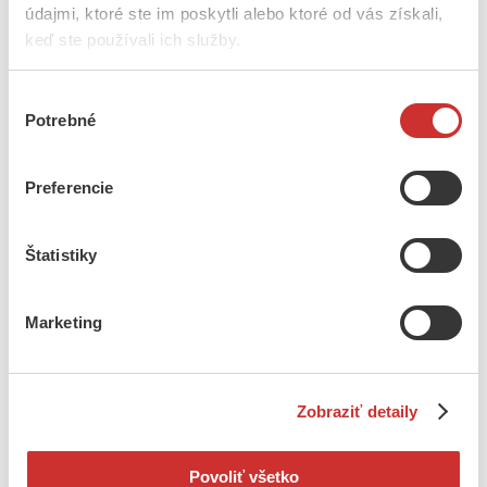
Kostýmy
údajmi, ktoré ste im poskytli alebo ktoré od vás získali,
Kožené kapsy
keď ste používali ich služby.
Krivé ihly
Kroje a krojové súčasti
Dámske
Výber
Blúzky, rukavce, oplecká
Brusliaky, živôtiky
Potrebné
súhlasu
Čepce
Čižmy, tanečné topánky, krpce
Kabátiky a kabanice
Preferencie
Korále a náhrdelníky
Kroje
Ponožky do krpcov
Štatistiky
Šatky
Spodňa
Stánka, rubáš
Sukne, zástery
Marketing
Vence, party
Detské
Blúzky
Klobúky
Zobraziť detaily
Košele
Kroje
Krpce
Nohavice
Povoliť všetko