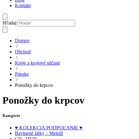
Kontakt
Hľadaj
Domov
/
Obchod
/
Kroje a krojové súčasti
/
Pánske
/
Ponožky do krpcov
Ponožky do krpcov
Kategórie
♥ KOLEKCIA PODPOĽANIE ♥
Bavlnené látky – Metráž
CD , DVD