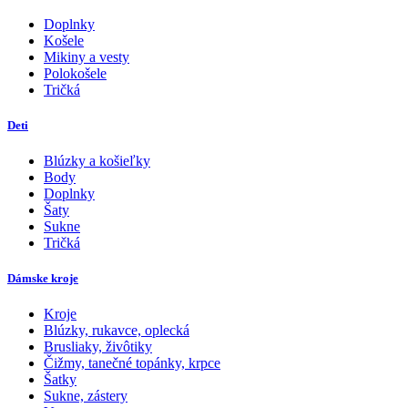
Doplnky
Košele
Mikiny a vesty
Polokošele
Tričká
Deti
Blúzky a košieľky
Body
Doplnky
Šaty
Sukne
Tričká
Dámske kroje
Kroje
Blúzky, rukavce, oplecká
Brusliaky, živôtiky
Čižmy, tanečné topánky, krpce
Šatky
Sukne, zástery