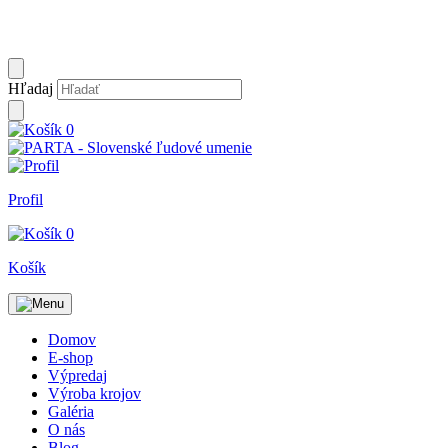
Hľadaj
0
Profil
0
Košík
Domov
E-shop
Výpredaj
Výroba krojov
Galéria
O nás
Blog