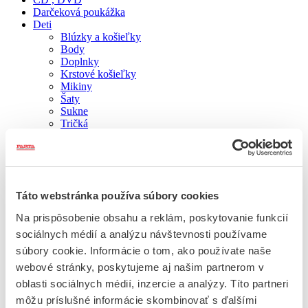
Darčeková poukážka
Deti
Blúzky a košieľky
Body
Doplnky
Krstové košieľky
Mikiny
Šaty
Sukne
Tričká
Domácnosť
Fľaše a poháre
Keramika
Obliečky
Ostatné
Táto webstránka používa súbory cookies
Uteráky a utierky
Vankúše
Na prispôsobenie obsahu a reklám, poskytovanie funkcií
Varechy
sociálnych médií a analýzu návštevnosti používame
Vrecká na pečivo
Doplnky
súbory cookie. Informácie o tom, ako používate naše
Drevené kríže
webové stránky, poskytujeme aj našim partnerom v
Drevené stolčeky – hokerlíky
oblasti sociálnych médií, inzercie a analýzy. Títo partneri
Kalendáre , Zošity
Knihy
môžu príslušné informácie skombinovať s ďalšími