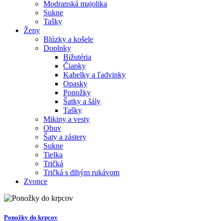
Modranská majolika
Sukne
Tašky
Ženy
Blúzky a košele
Doplnky
Bižutéria
Čiapky
Kabelky a ľadvinky
Opasky
Ponožky
Šatky a šály
Tašky
Mikiny a vesty
Obuv
Šaty a zástery
Sukne
Tielka
Tričká
Tričká s dlhým rukávom
Zvonce
Ponožky do krpcov