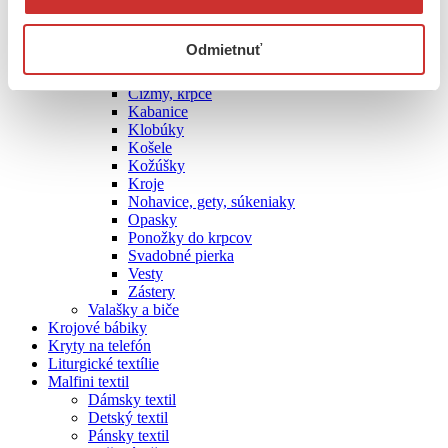
Opasky
Sukne
Venčeky
Odmietnuť
Vesty
Pánske
Čižmy, krpce
Kabanice
Klobúky
Košele
Kožúšky
Kroje
Nohavice, gety, súkeniaky
Opasky
Ponožky do krpcov
Svadobné pierka
Vesty
Zástery
Valašky a biče
Krojové bábiky
Kryty na telefón
Liturgické textílie
Malfini textil
Dámsky textil
Detský textil
Pánsky textil