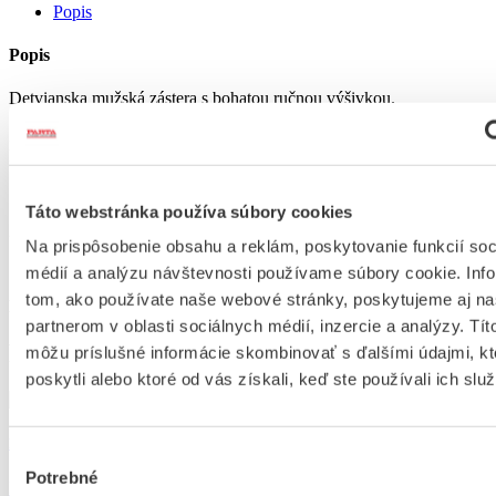
vyšívaná
Popis
mužská
Popis
Detvianska mužská zástera s bohatou ručnou výšivkou.
Zástera je ručne vyšívaná krivou ihlou – preto má označenie ,,
Regionálny produkt Podpoľanie “ .
Šírka – 61 cm
Táto webstránka používa súbory cookies
Zloženie – 100 % bavlna
Na prispôsobenie obsahu a reklám, poskytovanie funkcií soc
médií a analýzu návštevnosti používame súbory cookie. Inf
tom, ako používate naše webové stránky, poskytujeme aj n
Katalógové číslo:
partnerom v oblasti sociálnych médií, inzercie a analýzy. Títo
Podobné produkty
môžu príslušné informácie skombinovať s ďalšími údajmi, kt
poskytli alebo ktoré od vás získali, keď ste používali ich služ
Pánska košeľa vyšívaná Liptov
Výber
Potrebné
súhlasu
Detail produktu