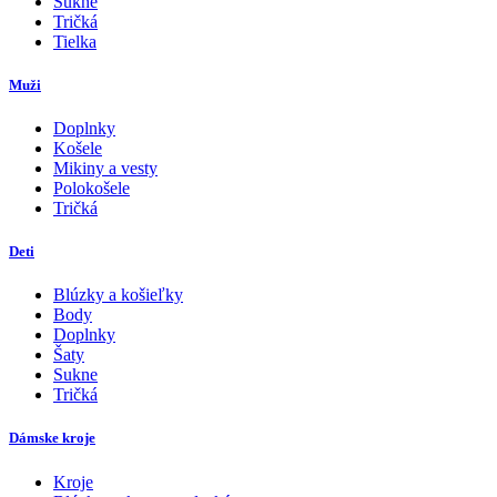
Sukne
Tričká
Tielka
Muži
Doplnky
Košele
Mikiny a vesty
Polokošele
Tričká
Deti
Blúzky a košieľky
Body
Doplnky
Šaty
Sukne
Tričká
Dámske kroje
Kroje