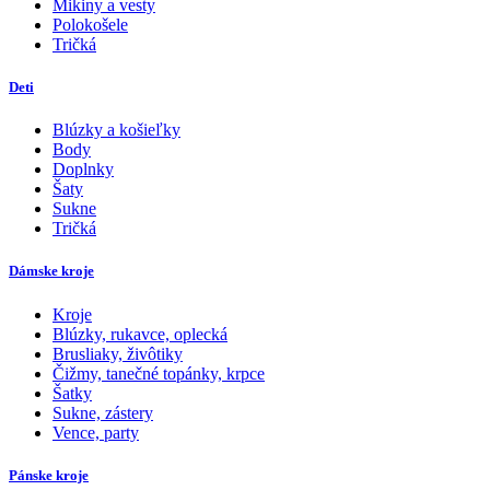
Mikiny a vesty
Polokošele
Tričká
Deti
Blúzky a košieľky
Body
Doplnky
Šaty
Sukne
Tričká
Dámske kroje
Kroje
Blúzky, rukavce, oplecká
Brusliaky, živôtiky
Čižmy, tanečné topánky, krpce
Šatky
Sukne, zástery
Vence, party
Pánske kroje