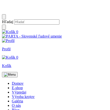
Hľadaj
0
Profil
0
Košík
Domov
E-shop
Výpredaj
Výroba krojov
Galéria
O nás
Blog