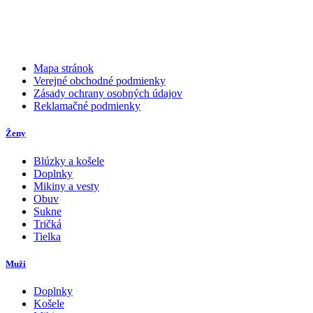
Mapa stránok
Verejné obchodné podmienky
Zásady ochrany osobných údajov
Reklamačné podmienky
Ženy
Blúzky a košele
Doplnky
Mikiny a vesty
Obuv
Sukne
Tričká
Tielka
Muži
Doplnky
Košele