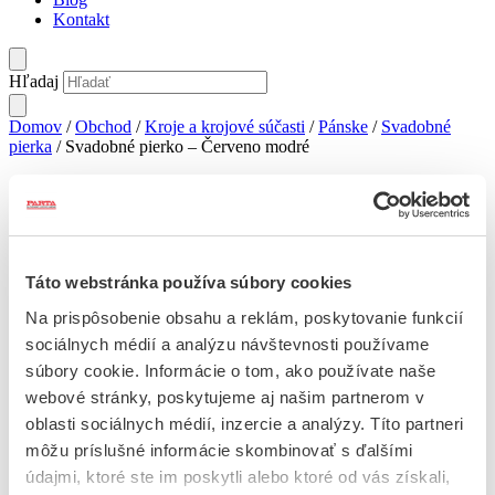
Kontakt
Hľadaj
Domov
/
Obchod
/
Kroje a krojové súčasti
/
Pánske
/
Svadobné
pierka
/ Svadobné pierko – Červeno modré
Svadobné pierko – Červeno modré
Táto webstránka používa súbory cookies
35
€
Na prispôsobenie obsahu a reklám, poskytovanie funkcií
Nie je na sklade
sociálnych médií a analýzu návštevnosti používame
súbory cookie. Informácie o tom, ako používate naše
Popis
webové stránky, poskytujeme aj našim partnerom v
Popis
oblasti sociálnych médií, inzercie a analýzy. Títo partneri
môžu príslušné informácie skombinovať s ďalšími
Svadobné pierko ( ozdobná kytička ) bol a je znak mládeneckého a
údajmi, ktoré ste im poskytli alebo ktoré od vás získali,
svadobného odevu.