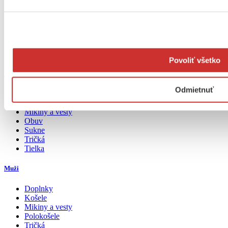
Mapa stránok
Verejné obchodné podmienky
Zásady ochrany osobných údajov
Reklamačné podmienky
Povoliť všetko
Ženy
Odmietnuť
Blúzky a košele
Doplnky
Mikiny a vesty
Obuv
Sukne
Tričká
Tielka
Muži
Doplnky
Košele
Mikiny a vesty
Polokošele
Tričká