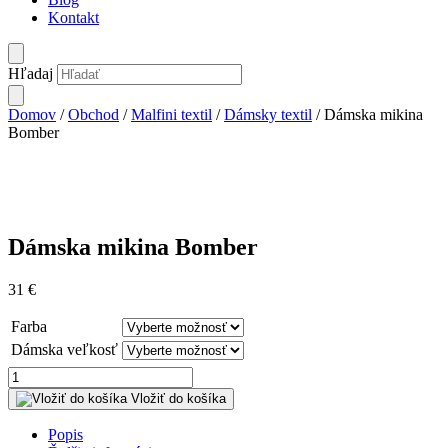
Kontakt
Hľadaj
Domov
/
Obchod
/
Malfini textil
/
Dámsky textil
/ Dámska mikina
Bomber
Dámska mikina Bomber
31
€
Farba
Dámska veľkosť
množstvo
Dámska
Vložiť do košíka
mikina
Bomber
Popis