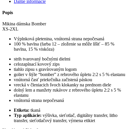
Ďalšie informácie
Popis
Mikina dámska Bomber
XS-2XL
Výplnková pletenina, vnútorná strana nepočesaná
100 % bavlna (farba 12 – zloženie sa môže líšiť – 85 %
bavlna, 15 % viskóza)
strih tvarovaný bočnými dielmi
celozapínací kovový zips
tiahlo zipsu s gravírovaným logom
golier v štýle “bomber” z rebrového úpletu 2:2 s 5 % elastanu
vnútorná časť priekrčníka začistená páskou
vrecká v členiacich švoch klokanky na prednom diele
dolný lem a manžety rukávov z rebrového úpletu 2:2 s 5 %
elastanu
vnútorná strana nepočesaná
Etiketa:
tkaná
Typ aplikácie:
výšivka, sieťotlač, digitálny transfer, litho
transfer, sieťotlačový transfer, výmena etikiet