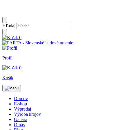
Hľadaj
0
Profil
0
Košík
Domov
E-shop
Výpredaj
Výroba krojov
Galéria
O nás
Blog