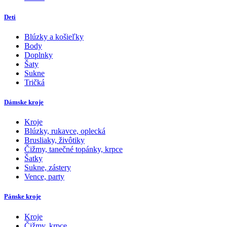
Deti
Blúzky a košieľky
Body
Doplnky
Šaty
Sukne
Tričká
Dámske kroje
Kroje
Blúzky, rukavce, oplecká
Brusliaky, živôtiky
Čižmy, tanečné topánky, krpce
Šatky
Sukne, zástery
Vence, party
Pánske kroje
Kroje
Čižmy, krpce