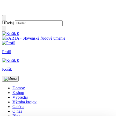
Hľadaj
0
Profil
0
Košík
Domov
E-shop
Výpredaj
Výroba krojov
Galéria
O nás
Blog