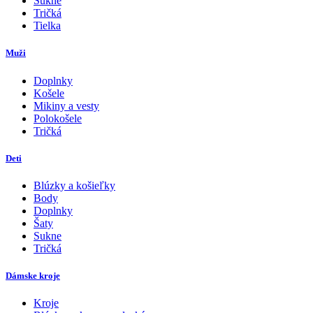
Sukne
Tričká
Tielka
Muži
Doplnky
Košele
Mikiny a vesty
Polokošele
Tričká
Deti
Blúzky a košieľky
Body
Doplnky
Šaty
Sukne
Tričká
Dámske kroje
Kroje