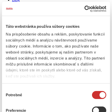
Kontakt
Hľadaj
Táto webstránka používa súbory cookies
Domov
/
Obchod
/
Muži
/
Doplnky
/
Kravaty
/ Vyšívaná kravata
Na prispôsobenie obsahu a reklám, poskytovanie funkcií
sociálnych médií a analýzu návštevnosti používame
súbory cookie. Informácie o tom, ako používate naše
Vyšívaná kravata
webové stránky, poskytujeme aj našim partnerom v
oblasti sociálnych médií, inzercie a analýzy. Títo partneri
50
€
môžu príslušné informácie skombinovať s ďalšími
Farba
údajmi, ktoré ste im poskytli alebo ktoré od vás získali,
množstvo
keď ste používali ich služby.
Vyšívaná
Vložiť do košíka
kravata
Popis
Výber
Ďalšie informácie
Potrebné
súhlasu
Popis
Preferencie