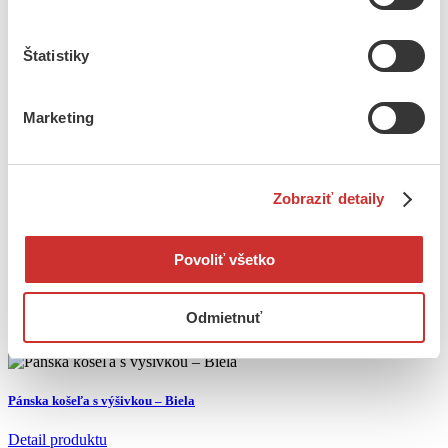
Vyšívaná kravata s ľudovým motívom – strojová výšivka.
Kravata má štandardnú dĺžku a šírku.
Štatistiky
Kravata je vhodná na plesy, oslavy a iné slávnostné udalosti .
Ak by ste mali záujem vyšiť vzor na kravate v inej farbe ako v
Marketing
červenej, vopred nás kontaktujte e-mailom.
Katalógové číslo:
Zobraziť detaily
Ďalšie informácie
Farba
Červená, Modrá
Povoliť všetko
Podobné produkty
Odmietnuť
Pánska košeľa s výšivkou – Biela
Detail produktu