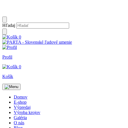
Hľadaj
0
Profil
0
Košík
Domov
E-shop
Výpredaj
Výroba krojov
Galéria
O nás
Blog