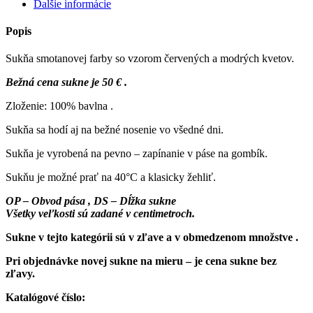
Ďalšie informácie
na
gombík
Popis
Sukňa smotanovej farby so vzorom červených a modrých kvetov.
Bežná cena sukne je 50 € .
Zloženie: 100% bavlna .
Sukňa sa hodí aj na bežné nosenie vo všedné dni.
Sukňa je vyrobená na pevno – zapínanie v páse na gombík.
Sukňu je možné prať na 40°C a klasicky žehliť.
OP – Obvod pása , DS – Dĺžka sukne
Všetky veľkosti sú zadané v centimetroch.
Sukne v tejto kategórii sú v zľave a v obmedzenom množstve .
Pri objednávke novej sukne na mieru – je cena sukne bez
zľavy.
Katalógové číslo: