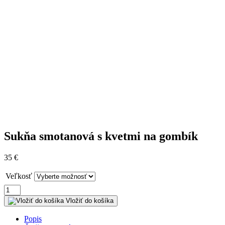
Sukňa smotanová s kvetmi na gombík
35
€
Veľkosť
množstvo
Sukňa
Vložiť do košíka
smotanová
s
Popis
kvetmi