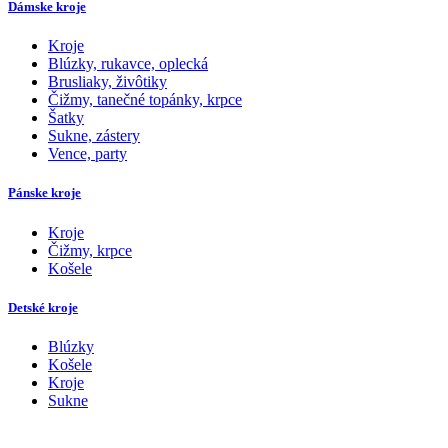
Dámske kroje
Kroje
Blúzky, rukavce, oplecká
Brusliaky, živôtiky
Čižmy, tanečné topánky, krpce
Šatky
Sukne, zástery
Vence, party
Pánske kroje
Kroje
Čižmy, krpce
Košele
Detské kroje
Blúzky
Košele
Kroje
Sukne