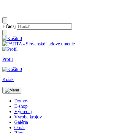
Hľadaj
0
Profil
0
Košík
Domov
E-shop
Výpredaj
Výroba krojov
Galéria
O nás
Blog