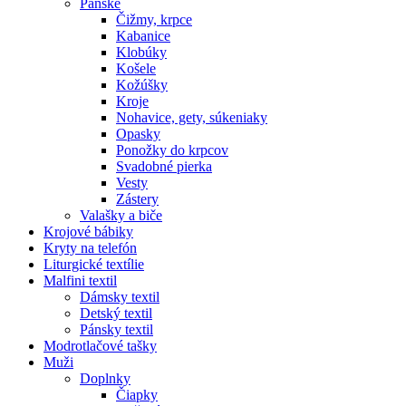
Pánske
Čižmy, krpce
Kabanice
Klobúky
Košele
Kožúšky
Kroje
Nohavice, gety, súkeniaky
Opasky
Ponožky do krpcov
Svadobné pierka
Vesty
Zástery
Valašky a biče
Krojové bábiky
Kryty na telefón
Liturgické textílie
Malfini textil
Dámsky textil
Detský textil
Pánsky textil
Modrotlačové tašky
Muži
Doplnky
Čiapky