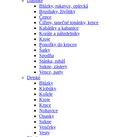
Dámske
Blúzky, rukavce, oplecká
Brusliaky, živôtiky
Čepce
Čižmy, tanečné topánky, krpce
Kabátiky a kabanice
Korále a náhrdelníky
Kroje
Ponožky do krpcov
Šatky
Spodňa
Stánka, rubáš
Sukne, zástery
Vence, party
Detské
Blúzky
Klobúky
Košele
Kroje
Krpce
Nohavice
Opasky
Sukne
Venčeky
Vesty