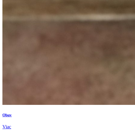
Obuv
Viac