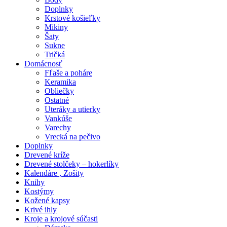
Doplnky
Krstové košieľky
Mikiny
Šaty
Sukne
Tričká
Domácnosť
Fľaše a poháre
Keramika
Obliečky
Ostatné
Uteráky a utierky
Vankúše
Varechy
Vrecká na pečivo
Doplnky
Drevené kríže
Drevené stolčeky – hokerlíky
Kalendáre , Zošity
Knihy
Kostýmy
Kožené kapsy
Krivé ihly
Kroje a krojové súčasti