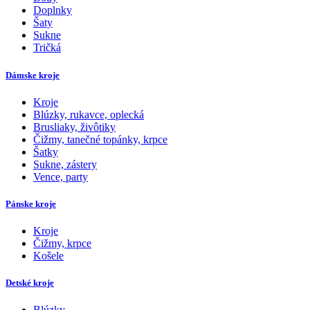
Doplnky
Šaty
Sukne
Tričká
Dámske kroje
Kroje
Blúzky, rukavce, oplecká
Brusliaky, živôtiky
Čižmy, tanečné topánky, krpce
Šatky
Sukne, zástery
Vence, party
Pánske kroje
Kroje
Čižmy, krpce
Košele
Detské kroje
Blúzky