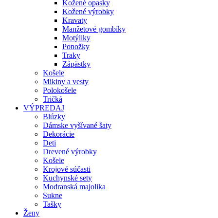
Kožené opasky
Kožené výrobky
Kravaty
Manžetové gombíky
Motýliky
Ponožky
Traky
Zápästky
Košele
Mikiny a vesty
Polokošele
Tričká
VÝPREDAJ
Blúzky
Dámske vyšívané šaty
Dekorácie
Deti
Drevené výrobky
Košele
Krojové súčasti
Kuchynské sety
Modranská majolika
Sukne
Tašky
Ženy