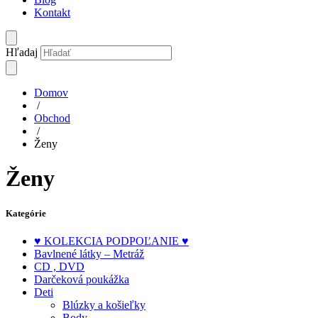
Kontakt
Hľadaj
Domov
/
Obchod
/
Ženy
Ženy
Kategórie
♥ KOLEKCIA PODPOĽANIE ♥
Bavlnené látky – Metráž
CD , DVD
Darčeková poukážka
Deti
Blúzky a košieľky
Body