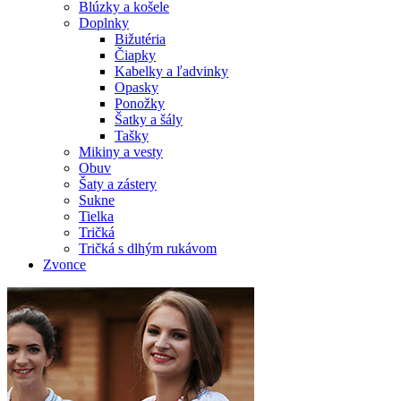
Blúzky a košele
Doplnky
Bižutéria
Čiapky
Kabelky a ľadvinky
Opasky
Ponožky
Šatky a šály
Tašky
Mikiny a vesty
Obuv
Šaty a zástery
Sukne
Tielka
Tričká
Tričká s dlhým rukávom
Zvonce