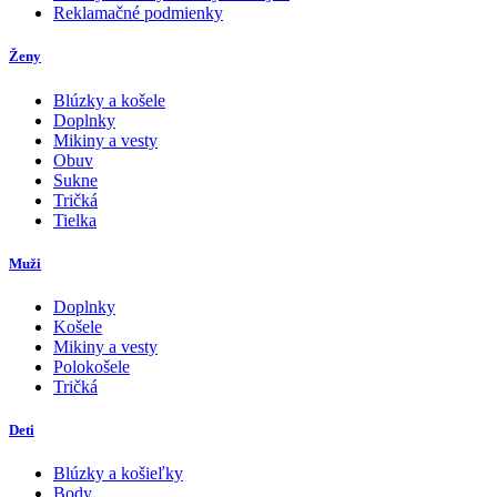
Reklamačné podmienky
Ženy
Blúzky a košele
Doplnky
Mikiny a vesty
Obuv
Sukne
Tričká
Tielka
Muži
Doplnky
Košele
Mikiny a vesty
Polokošele
Tričká
Deti
Blúzky a košieľky
Body