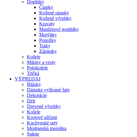
Doplnky
Čiapky
Kožené opasky
Kožené výrobky
Kravaty
Manžetové gombíky
Motýliky
Ponožky
Traky
Zápästky
Košele
Mikiny a vesty
Polokošele
Tričká
VÝPREDAJ
Blúzky
Dámske vyšívané šaty
Dekorácie
Deti
Drevené výrobky
Košele
Krojové súčasti
Kuchynské sety
Modranská majolika
Sukne