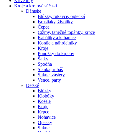
Krivé ihly
Kroje a krojové súčasti
Dámske
Blúzky, rukavce, oplecká
Brusliaky, živôtiky
Čepce
Čižmy, tanečné topánky, krpce
Kabátiky a kabanice
Korále a náhrdelníky
Kroje
Ponožky do krpcov
Šatky
Spodňa
Stánka, rubáš
Sukne, zástery
Vence, party
Detské
Blúzky
Klobúky
Košele
Kroje
Krpce
Nohavice
Opasky
Sukne