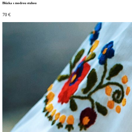
Blúzka s modrou stuhou
70
€