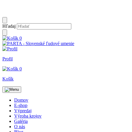
Hľadaj
0
Profil
0
Košík
Domov
E-shop
Výpredaj
Výroba krojov
Galéria
O nás
Blog