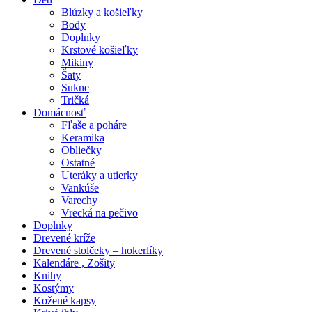
Blúzky a košieľky
Body
Doplnky
Krstové košieľky
Mikiny
Šaty
Sukne
Tričká
Domácnosť
Fľaše a poháre
Keramika
Obliečky
Ostatné
Uteráky a utierky
Vankúše
Varechy
Vrecká na pečivo
Doplnky
Drevené kríže
Drevené stolčeky – hokerlíky
Kalendáre , Zošity
Knihy
Kostýmy
Kožené kapsy