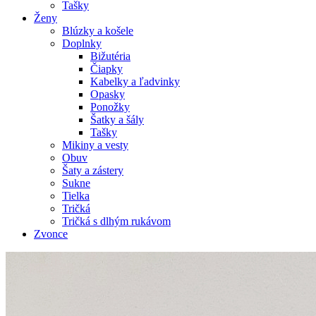
Tašky
Ženy
Blúzky a košele
Doplnky
Bižutéria
Čiapky
Kabelky a ľadvinky
Opasky
Ponožky
Šatky a šály
Tašky
Mikiny a vesty
Obuv
Šaty a zástery
Sukne
Tielka
Tričká
Tričká s dlhým rukávom
Zvonce