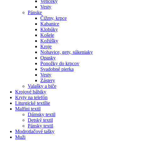
Venčeky
Vesty
Pánske
Čižmy, krpce
Kabanice
Klobúky
Košele
Kožúšky
Kroje
Nohavice, gety, súkeniaky
Opasky
Ponožky do krpcov
Svadobné pierka
Vesty
Zástery
Valašky a biče
Krojové bábiky
Kryty na telefón
Liturgické textílie
Malfini textil
Dámsky textil
Detský textil
Pánsky textil
Modrotlačové tašky
Muži