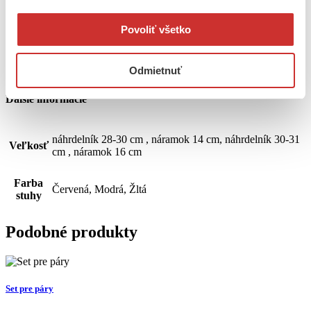
Popis
Povoliť všetko
Náhrdelník a náramok zo stuhy s potlačou v rôznych farbách a
veľkostiach. Zaväzovanie na stuhu.
Odmietnuť
Katalógové číslo:
Ďalšie informácie
náhrdelník 28-30 cm , náramok 14 cm, náhrdelník 30-31
Veľkosť
cm , náramok 16 cm
Farba
Červená, Modrá, Žltá
stuhy
Podobné produkty
Set pre páry