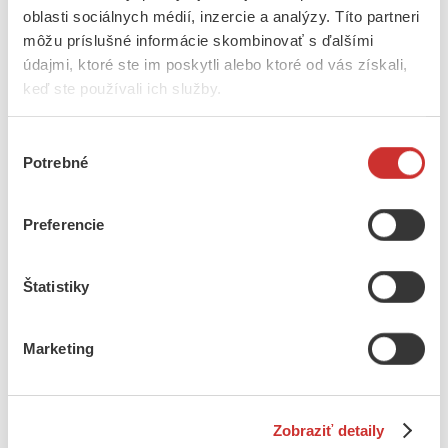
oblasti sociálnych médií, inzercie a analýzy. Títo partneri
môžu príslušné informácie skombinovať s ďalšími
Hľadaj
údajmi, ktoré ste im poskytli alebo ktoré od vás získali,
Domov
/
Obchod
/
Ženy
/
Doplnky
/
Bižutéria
/ Stužka náhrdelník a
keď ste používali ich služby.
náramok
Výber
Potrebné
súhlasu
Stužka náhrdelník a náramok
Preferencie
10
€
Veľkosť
Štatistiky
Farba stuhy
množstvo Stužka náhrdelník a náramok
Marketing
Vložiť do košíka
Popis
Ďalšie informácie
Zobraziť detaily