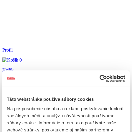
Profil
0
Košík
Domov
E-shop
Táto webstránka používa súbory cookies
Výpredaj
Výroba krojov
Na prispôsobenie obsahu a reklám, poskytovanie funkcií
Galéria
sociálnych médií a analýzu návštevnosti používame
O nás
súbory cookie. Informácie o tom, ako používate naše
Blog
Kontakt
webové stránky, poskytujeme aj našim partnerom v