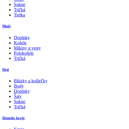
Sukne
Tričká
Tielka
Muži
Doplnky
Košele
Mikiny a vesty
Polokošele
Tričká
Deti
Blúzky a košieľky
Body
Doplnky
Šaty
Sukne
Tričká
Dámske kroje