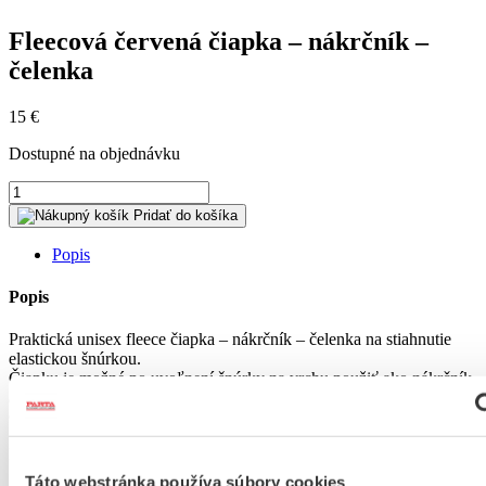
Fleecová červená čiapka – nákrčník –
čelenka
15
€
Dostupné na objednávku
množstvo
Fleecová
Pridať do košíka
červená
čiapka
Popis
-
nákrčník
Popis
-
čelenka
Praktická unisex fleece čiapka – nákrčník – čelenka na stiahnutie
elastickou šnúrkou.
Čiapku je možné po uvoľnení šnúrky na vrchu použiť ako nákrčník
alebo čelenku – po uvoľnení šnúrky získate obdĺžnik.
Čiapka, nákrčník alebo čelenka je vhodná na bežné nosenie,
Fleece, 100 % polyester, antipilingová úprava
Táto webstránka používa súbory cookies