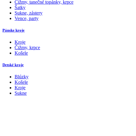
Čižmy, tanečné topánky, krpce
Šatky
Sukne, zástery
Vence, party
Pánske kroje
Kroje
Čižmy, krpce
Košele
Detské kroje
Blúzky
Košele
Kroje
Sukne