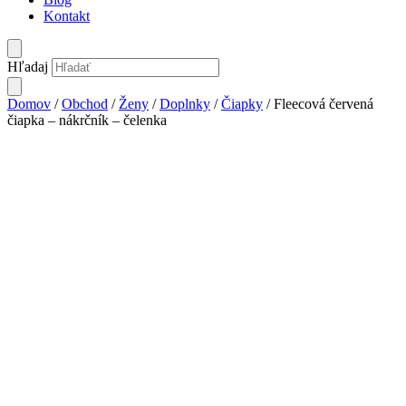
Kontakt
Hľadaj
Domov
/
Obchod
/
Ženy
/
Doplnky
/
Čiapky
/ Fleecová červená
čiapka – nákrčník – čelenka