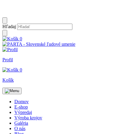
Hľadaj
0
Profil
0
Košík
Domov
E-shop
Výpredaj
Výroba krojov
Galéria
O nás
Blog