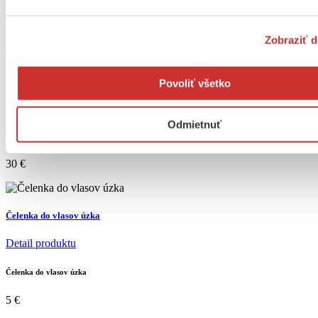
63
€
Zobraziť d
Dámska košeľa s výšivkou – Biela
Povoliť všetko
Detail produktu
Odmietnuť
Dámska košeľa s výšivkou – Biela
30
€
Čelenka do vlasov úzka
Detail produktu
Čelenka do vlasov úzka
5
€