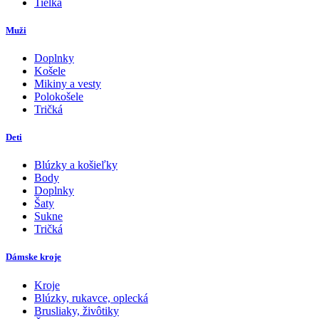
Tielka
Muži
Doplnky
Košele
Mikiny a vesty
Polokošele
Tričká
Deti
Blúzky a košieľky
Body
Doplnky
Šaty
Sukne
Tričká
Dámske kroje
Kroje
Blúzky, rukavce, oplecká
Brusliaky, živôtiky