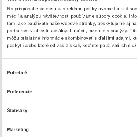
– 3 v 1 – čiapka, nákrčník a čelenka
Na prispôsobenie obsahu a reklám, poskytovanie funkcií soc
– výška nákrčníku 22cm
médií a analýzu návštevnosti používame súbory cookie. Inf
– hrejivý materiál
tom, ako používate naše webové stránky, poskytujeme aj n
partnerom v oblasti sociálnych médií, inzercie a analýzy. Títo
– z jednej strany na stiahnutie šnúrkou
môžu príslušné informácie skombinovať s ďalšími údajmi, kt
– dekoratívne prešitie
poskytli alebo ktoré od vás získali, keď ste používali ich služ
– antipilngová úprava z vonkajšej strany
Výber
Potrebné
súhlasu
Katalógové číslo:
Podobné produkty
Preferencie
Štatistiky
Set pre páry – biely
Detail produktu
Marketing
Set pre páry – biely