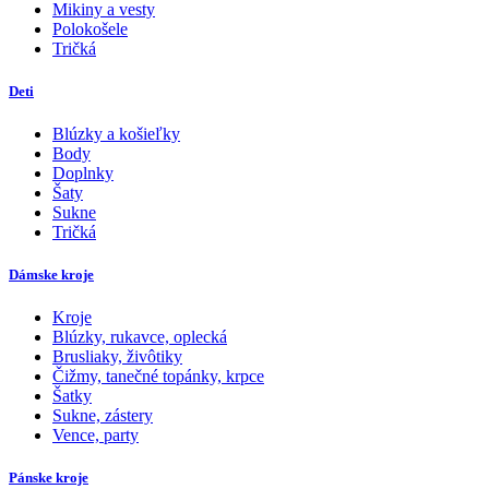
Mikiny a vesty
Polokošele
Tričká
Deti
Blúzky a košieľky
Body
Doplnky
Šaty
Sukne
Tričká
Dámske kroje
Kroje
Blúzky, rukavce, oplecká
Brusliaky, živôtiky
Čižmy, tanečné topánky, krpce
Šatky
Sukne, zástery
Vence, party
Pánske kroje