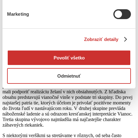
chov ošípaných dobre daril.
Marketing
V prvý sviatok vianočný sa v podstate jedávalo to čo v Štedrý deň,
aj keď s niektorými obmenami. Tam kde sa na Štedrý večer
dodržiaval pôst pribudli na stôl aj jaternice, a bravčové mäso. Na
strednom Slovensku však už nejedli opekance s makom , pretože by
sa v dome držal hmyz.
Zobraziť detaily
Na božie narodenie, nesmela prísť žena do domu, alebo aspoň nie
ako prvý návštevník. Ako pri ostatných stridžích dňoch, to malo
Povoliť všetko
ovplyvňovať všetko čo im bolo vzácne, ako úrodu, ochranu dobytka
a podobne.
Boli však vítané návštevy chlapov a mužov , ktorí skoro ráno
Odmietnuť
takmer na svitaní prichádzali s vinšom. Všetky vianočné vinše mali
pôvodne funkciu zariekania a spolu s osobou ,ktorá ich predniesla,
mali podporiť realizáciu želaní v nich obsiahnutých. Z hľadiska
obsahu predstavujú vianočné vinše v podstate tri skupiny. Do prvej
najstaršej patria tie, ktorých účelom je privolať pozitívne momenty
do života ľudí v nastávajúcom roku. V druhej skupine prevláda
náboženské ladenie a sú odrazom kresťanskej interpretácie Vianoc.
Tretia skupina vývojovo najmladšia má najčastejšie charakter
zábavných riekaniek.
S niektorými veršíkmi sa stretávame v rôznych, od seba často