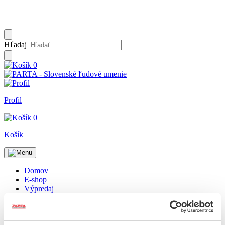
Hľadaj
0
Profil
0
Košík
Domov
E-shop
Výpredaj
Výroba krojov
Galéria
O nás
Blog