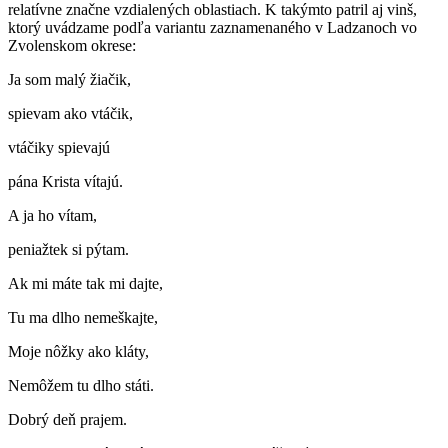
relatívne značne vzdialených oblastiach. K takýmto patril aj vinš,
ktorý uvádzame podľa variantu zaznamenaného v Ladzanoch vo
Zvolenskom okrese:
Ja som malý žiačik,
spievam ako vtáčik,
vtáčiky spievajú
pána Krista vítajú.
A ja ho vítam,
peniažtek si pýtam.
Ak mi máte tak mi dajte,
Tu ma dlho nemeškajte,
Moje nôžky ako kláty,
Nemôžem tu dlho státi.
Dobrý deň prajem.