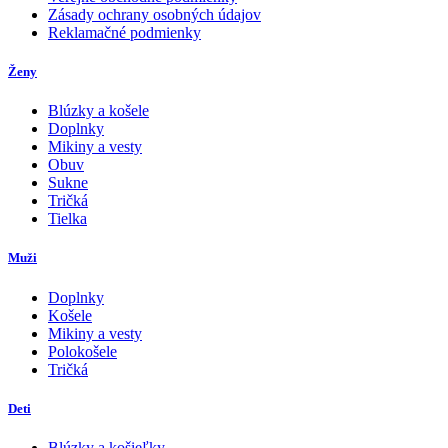
Zásady ochrany osobných údajov
Reklamačné podmienky
Ženy
Blúzky a košele
Doplnky
Mikiny a vesty
Obuv
Sukne
Tričká
Tielka
Muži
Doplnky
Košele
Mikiny a vesty
Polokošele
Tričká
Deti
Blúzky a košieľky