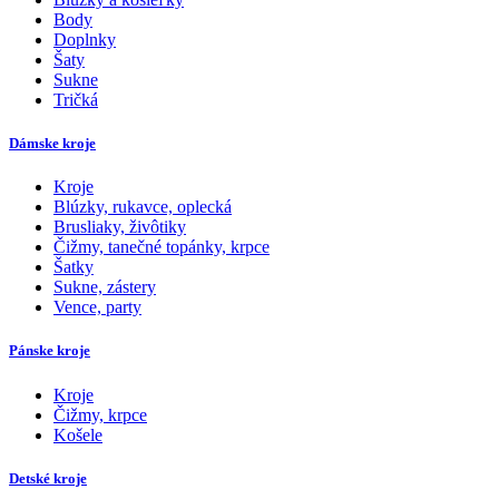
Body
Doplnky
Šaty
Sukne
Tričká
Dámske kroje
Kroje
Blúzky, rukavce, oplecká
Brusliaky, živôtiky
Čižmy, tanečné topánky, krpce
Šatky
Sukne, zástery
Vence, party
Pánske kroje
Kroje
Čižmy, krpce
Košele
Detské kroje