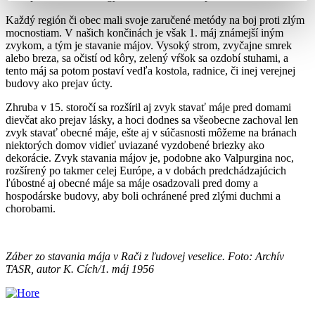
Každý región či obec mali svoje zaručené metódy na boj proti zlým
mocnostiam. V našich končinách je však 1. máj známejší iným
zvykom, a tým je stavanie májov. Vysoký strom, zvyčajne smrek
alebo breza, sa očistí od kôry, zelený vŕšok sa ozdobí stuhami, a
tento máj sa potom postaví vedľa kostola, radnice, či inej verejnej
budovy ako prejav úcty.
Zhruba v 15. storočí sa rozšíril aj zvyk stavať máje pred domami
dievčat ako prejav lásky, a hoci dodnes sa všeobecne zachoval len
zvyk stavať obecné máje, ešte aj v súčasnosti môžeme na bránach
niektorých domov vidieť uviazané vyzdobené briezky ako
dekorácie. Zvyk stavania májov je, podobne ako Valpurgina noc,
rozšírený po takmer celej Európe, a v dobách predchádzajúcich
ľúbostné aj obecné máje sa máje osadzovali pred domy a
hospodárske budovy, aby boli ochránené pred zlými duchmi a
chorobami.
Záber zo stavania mája v Rači z ľudovej veselice. Foto: Archív
TASR, autor K. Cích/1. máj 1956