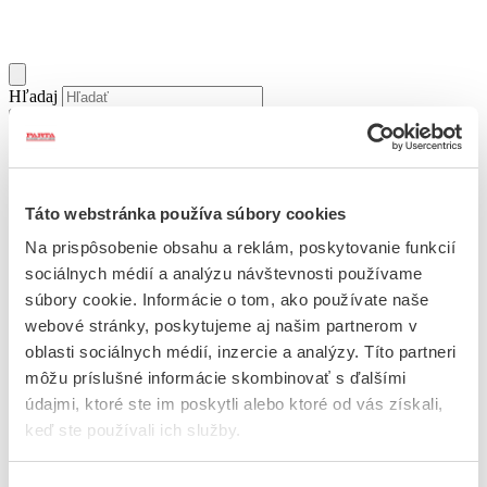
Hľadaj
0
Táto webstránka používa súbory cookies
Profil
Na prispôsobenie obsahu a reklám, poskytovanie funkcií
0
sociálnych médií a analýzu návštevnosti používame
Košík
súbory cookie. Informácie o tom, ako používate naše
webové stránky, poskytujeme aj našim partnerom v
oblasti sociálnych médií, inzercie a analýzy. Títo partneri
Domov
môžu príslušné informácie skombinovať s ďalšími
E-shop
údajmi, ktoré ste im poskytli alebo ktoré od vás získali,
Výpredaj
Výroba krojov
keď ste používali ich služby.
Galéria
O nás
Blog